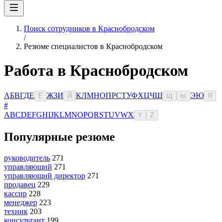
Поиск сотрудников в Краснобродском
/
Резюме специалистов в Краснобродском
Работа в Краснобродском
А
Б
В
Г
Д
Е
Ж
З
И
К
Л
М
Н
О
П
Р
С
Т
У
Ф
Х
Ц
Ч
Ш
Э
Ю
Ё
Й
Щ
Ы
Я
#
A
B
C
D
E
F
G
H
I
J
K
L
M
N
O
P
Q
R
S
T
U
V
W
X
Y
Z
Популярные резюме
руководитель
271
управляющий
271
управляющий директор
271
продавец
229
кассир
228
менеджер
223
техник
203
консультант
199