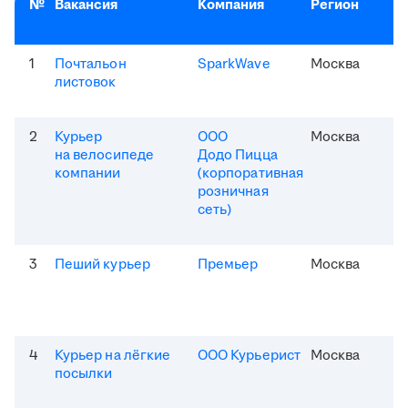
№
Вакансия
Компания
Регион
1
Почтальон
SparkWave
Москва
листовок
2
Курьер
ООО
Москва
на велосипеде
Додо Пицца
компании
(корпоративная
розничная
сеть)
3
Пеший курьер
Премьер
Москва
4
Курьер на лёгкие
ООО Курьерист
Москва
посылки