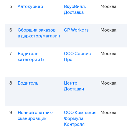
5
Автокурьер
ВкусВилл.
Москва
Доставка
6
Сборщик заказов
GP Workers
Москва
в даркстор/магазин
7
Водитель
ООО Сервис
Москва
категории Б
Про
8
Водитель
Центр
Москва
Доставки
9
Ночной счётчик-
ООО Компания
Москва
сканировщик
Формула
Контроля