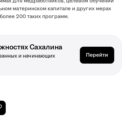
аммах для медработников, целевом обучении
льном материнском капитале и других мерах
более 200 таких программ.
ожностях Сахалина
Перейти
ванных и начинающих