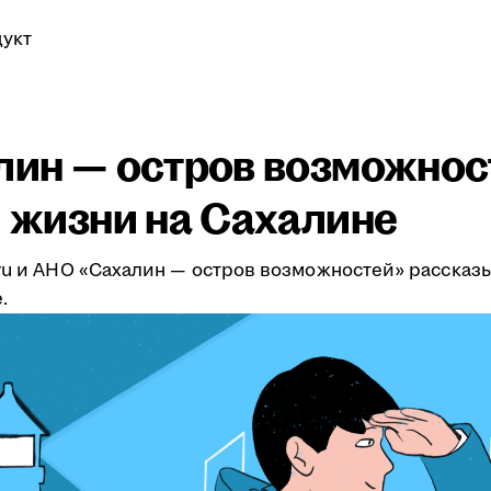
укт
алин — остров возможнос
и жизни на Сахалине
.ru и АНО «Сахалин — остров возможностей» рассказ
.