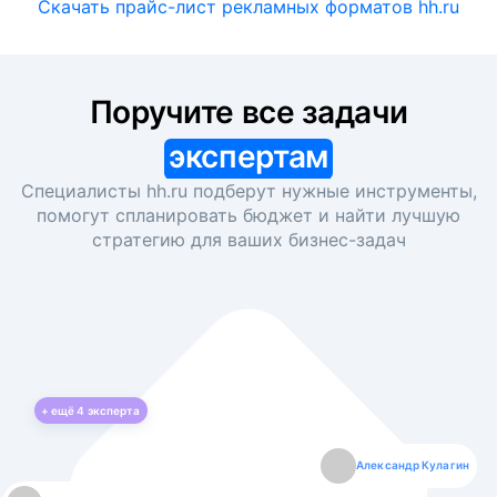
Скачать прайс-лист рекламных форматов hh.ru
Поручите все задачи
экспертам
Специалисты hh.ru подберут нужные инструменты,
помогут спланировать бюджет и найти лучшую
стратегию для ваших
бизнес-задач
+ ещё
4
эксперта
Екатерина Лазаренко
Александр Кулагин
Даниил Макаров
Борис Кашко
Юлия Изоитко