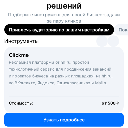
решений
Подберите инструмент для своей
бизнес-задачи
за пару кликов
Привлечь аудиторию по вашим настройкам
Пок
Инструменты
Инструменты
Инструменты
Виртуальный рекрутер
Clickme
Вакансия дня
Массовый подбор под ключ. Решите, сколько
Рекламная платформа от hh.ru: простой
Рекламный формат для вакансий на главной странице
кандидатов и когда вам нужно, и за дело возьмутся
технологичный сервис для продвижения вакансий
hh.ru. Увеличивает количество откликов
маркетологи, рекрутеры и проектные менеджеры
и проектов бизнеса на разных площадках: на hh.ru,
hh.ru с целым набором digital-инструментов
во ВКонтакте, Яндексе, Одноклассниках и Mail.ru
Стоимость:
от 200 000 ₽
Узнать подробнее
Стоимость:
от 500 ₽
Узнать подробнее
Узнать подробнее