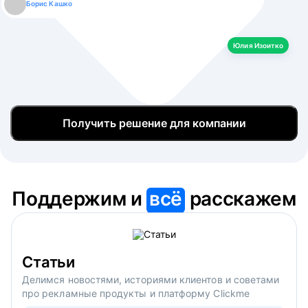
Борис Кашко
Юлия Изоитко
Александр Кулагин
Даниил Макаров
Екатерина Лазаренко
Юлия Изоитко
Получить решение для компании
Поддержим и
всё
расскажем
Статьи
Делимся новостями, историями клиентов и советами
про рекламные продукты и платформу Clickme